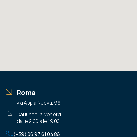
Roma
Via Appia Nuova, 96
Dal lunedì al venerdì
dalle 9.00 alle 19.00
(+39) 06 97 61 04 86