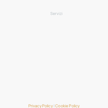
Chi siamo
Servizi
Avviamento di un’attività
Gestione imprese
Riduzione del carico fiscale
Finanza agevolata
Dicono di noi
Blog
Privacy Policy
|
Cookie Policy