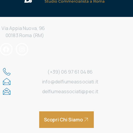
Via Appia Nuova, 96
00183 Roma (RM)
(+39) 06 97 61 04 86
info@delfiumeassociati.it
delfiumeassociati@pec.it
Scopri Chi Siamo