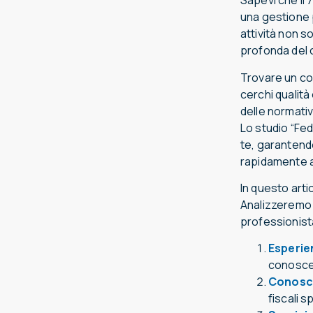
Sapevi che il
una gestione p
attività non 
profonda del 
Trovare un co
cerchi qualit
delle normativ
Lo studio “Fed
te, garantend
rapidamente a
In questo art
Analizzeremo i
professionista
Esperie
conoscen
Conosce
fiscali 