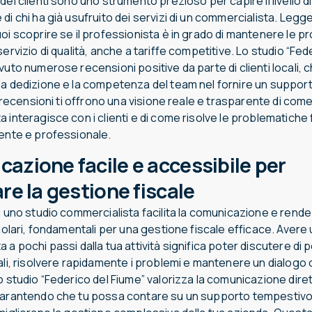
dei clienti sono uno strumento prezioso per capire il livello di
di chi ha già usufruito dei servizi di un commercialista. Legg
oi scoprire se il professionista è in grado di mantenere le 
servizio di qualità, anche a tariffe competitive. Lo studio “Fed
vuto numerose recensioni positive da parte di clienti locali, 
la dedizione e la competenza del team nel fornire un supporto
Le recensioni ti offrono una visione reale e trasparente di come 
 interagisce con i clienti e di come risolve le problematiche fi
iente e professionale.
azione facile e accessibile per
re la gestione fiscale
i uno studio commercialista facilita la comunicazione e rende
egolari, fondamentali per una gestione fiscale efficace. Avere
 a pochi passi dalla tua attività significa poter discutere di 
ali, risolvere rapidamente i problemi e mantenere un dialogo
o studio “Federico del Fiume” valorizza la comunicazione dire
garantendo che tu possa contare su un supporto tempestivo 