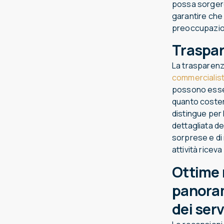
possa sorgere
garantire che 
preoccupazioni
Traspar
La trasparenza
commercialist
possono esser
quanto costera
distingue per 
dettagliata de
sorprese e di
attività ricev
Ottime r
panoram
dei serv