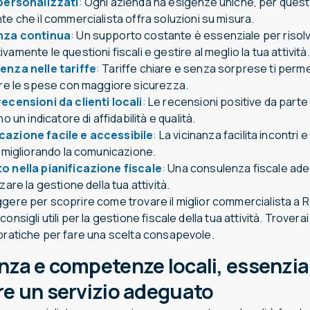
 personalizzati
:
Ogni azienda ha esigenze uniche, per quest
te che il commercialista offra soluzioni su misura.
nza continua
:
Un supporto costante è essenziale per risol
amente le questioni fiscali e gestire al meglio la tua attività.
enza nelle tariffe
:
Tariffe chiare e senza sorprese ti perm
are le spese con maggiore sicurezza.
ecensioni da clienti locali
:
Le recensioni positive da parte di
no un indicatore di affidabilità e qualità.
azione facile e accessibile
:
La vicinanza facilita incontri 
, migliorando la comunicazione.
o nella pianificazione fiscale
:
Una consulenza fiscale adeg
zare la gestione della tua attività.
ggere per scoprire come trovare il miglior commercialista a 
onsigli utili per la gestione fiscale della tua attività. Trovera
 pratiche per fare una scelta consapevole.
nza e competenze locali, essenzial
re un servizio adeguato