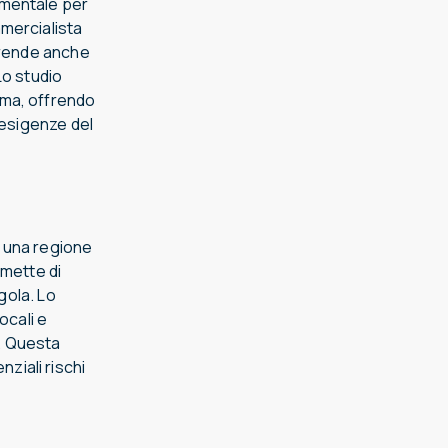
amentale per
mercialista
mprende anche
Lo studio
oma, offrendo
 esigenze del
a una regione
rmette di
gola. Lo
ocali e
i. Questa
ziali rischi