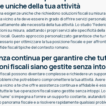
e uniche della tua attività
a esigenze uniche che richiedono soluzioni fiscali su misura
 vicino a te deve essere in grado di offrire servizi personali
ttamente alle necessità della tua attività. Lo studio “Federi
ioni su misura, adattando i propri servizi alle specificità dell
 locali. Questo approccio personalizzato garantisce che tu ri
ssario per ottimizzare la tua posizione fiscale e per affron
ide fiscali tipiche del contesto romano.
nza continua per garantire che tut
ni fiscali siano gestite senza int
 fiscali possono diventare complesse e richiedere un suppo
roblemi che potrebbero compromettere la tua attività. Avere
 vicino a te che offre assistenza continua e affidabile è es
tutte le tue operazioni fiscali siano gestite senza intoppi. Lo
Fiume” si impegna a fornire un supporto costante, aiutandoti
 panorama fiscale e a risolvere rapidamente qualsiasi prob