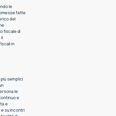
endo le
promesse fatte
erico del
che
 fiscale di
il
scali in
 più semplici
 un
persona le
 continuo e
tta e
e su incontri