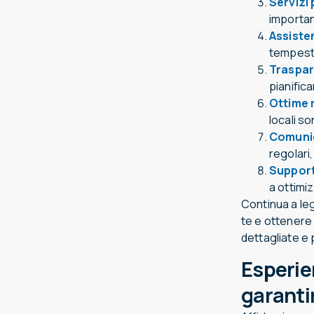
Servizi
importan
Assiste
tempestiv
Traspar
pianific
Ottime r
locali so
Comunic
regolari
Support
a ottimiz
Continua a le
te e ottenere c
dettagliate e
Esperie
garanti