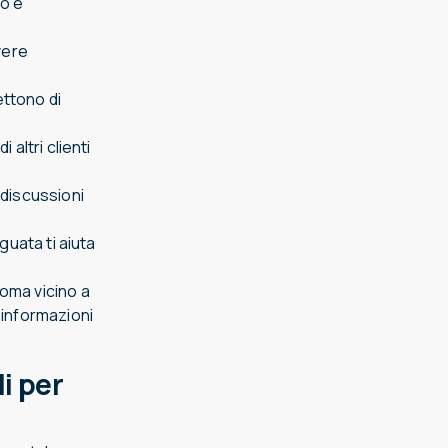
o è
vere
ettono di
 altri clienti
e discussioni
uata ti aiuta
Roma vicino a
i informazioni
i per