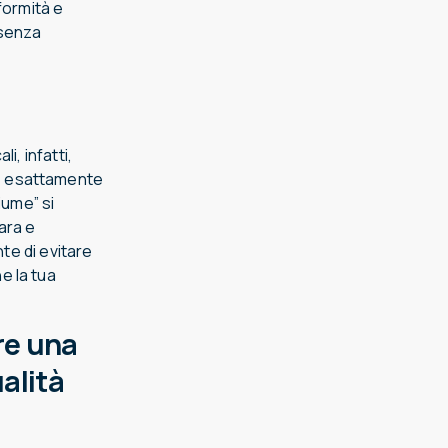
ormità e
 senza
li, infatti,
e esattamente
iume” si
iara e
nte di evitare
e la tua
ere una
alità