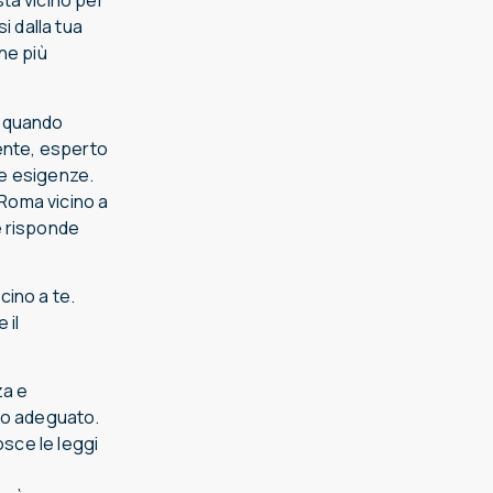
ta vicino per
i dalla tua
ne più
o quando
tente, esperto
ue esigenze.
 Roma vicino a
e risponde
cino a te.
 il
za e
io adeguato.
sce le leggi