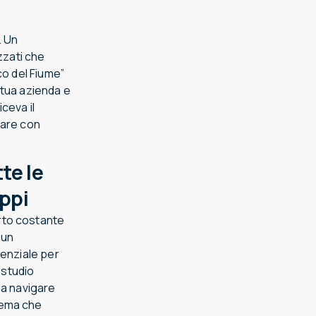
. Un
zzati che
co del Fiume”
a tua azienda e
ceva il
tare con
te le
oppi
rto costante
 un
senziale per
 studio
 a navigare
lema che