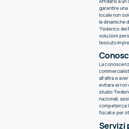
Affidarsi a u
garantire una
locale non so
le dinamiche d
“Federico del
soluzioni pers
tessuto impren
Conosce
La conoscenza 
commercialist
all’altra e av
evitare errori
studio “Federi
nazionali, ass
competenza lo
fiscali e per 
Servizi 