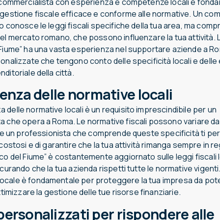
n commercialista con esperienza e competenze locali è fond
 gestione fiscale efficace e conforme alle normative. Un com
lo conosce le leggi fiscali specifiche della tua area, ma co
el mercato romano, che possono influenzare la tua attività. 
 Fiume” ha una vasta esperienza nel supportare aziende a R
onalizzate che tengono conto delle specificità locali e delle
ditoriale della città.
nza delle normative locali
delle normative locali è un requisito imprescindibile per un
a che opera a Roma. Le normative fiscali possono variare d
ere un professionista che comprende queste specificità ti pe
 costosi e di garantire che la tua attività rimanga sempre in re
co del Fiume” è costantemente aggiornato sulle leggi fiscali l
icurando che la tua azienda rispetti tutte le normative vigent
cale è fondamentale per proteggere la tua impresa da poten
ottimizzare la gestione delle tue risorse finanziarie.
personalizzati per rispondere alle