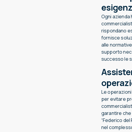
esigenz
Ogni azienda h
commercialista
rispondano esa
fornisce soluz
alle normative
supporto nece
successo le sf
Assiste
operazio
Le operazioni
per evitare p
commercialista
garantire che 
“Federico del 
nel complesso