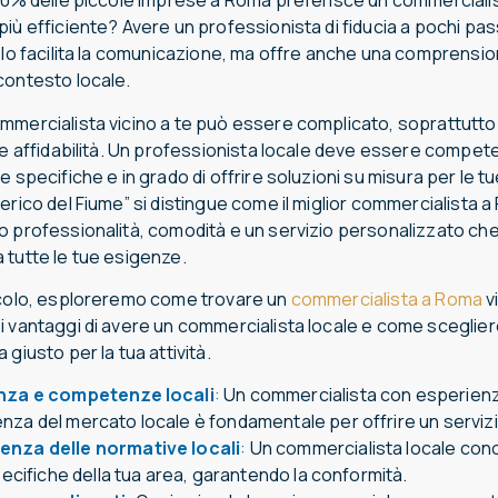
 70% delle piccole imprese a Roma preferisce un commercialis
iù efficiente? Avere un professionista di fiducia a pochi pass
solo facilita la comunicazione, ma offre anche una comprensio
contesto locale.
mmercialista vicino a te può essere complicato, soprattutt
à e affidabilità. Un professionista locale deve essere compe
e specifiche e in grado di offrire soluzioni su misura per le t
erico del Fiume” si distingue come il miglior commercialista a
o professionalità, comodità e un servizio personalizzato ch
 tutte le tue esigenze.
icolo, esploreremo come trovare un
commercialista a Roma
vi
 vantaggi di avere un commercialista locale e come scegliere
 giusto per la tua attività.
nza e competenze locali
:
Un commercialista con esperien
za del mercato locale è fondamentale per offrire un serviz
nza delle normative locali
:
Un commercialista locale cono
specifiche della tua area, garantendo la conformità.