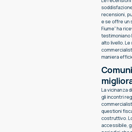
Le recensioni 
soddisfazione 
recensioni, pu
e se offre un 
Fiume” ha rice
testimoniano 
alto livello. 
commercialista
maniera effic
Comunic
migliora
La vicinanza d
gli incontri r
commercialista
questioni fisc
costruttivo. L
accessibile, 