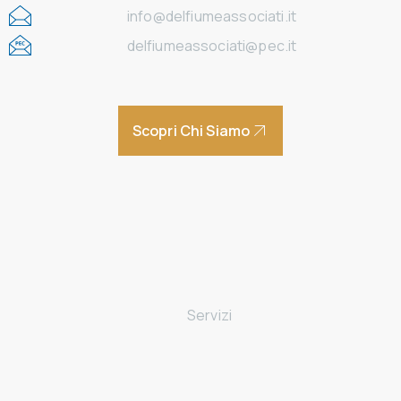
info@delfiumeassociati.it
delfiumeassociati@pec.it
Scopri Chi Siamo
Home
Chi siamo
Servizi
Avviamento di un’attività
Gestione imprese