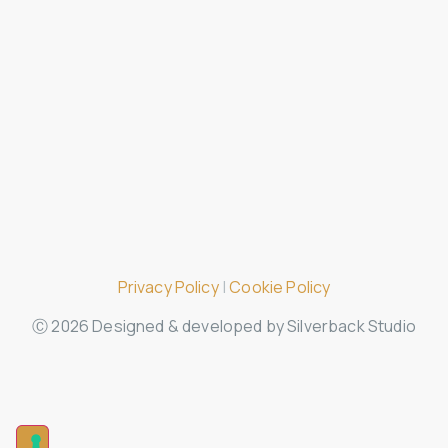
Riduzione del carico fiscale
Finanza agevolata
Dicono di noi
Blog
Privacy Policy
|
Cookie Policy
Ⓒ 2026 Designed & developed by Silverback Studio