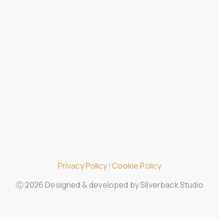
Gestione imprese
Riduzione del carico fiscale
Finanza agevolata
Dicono di noi
Blog
Privacy Policy
|
Cookie Policy
Ⓒ 2026 Designed & developed by Silverback Studio