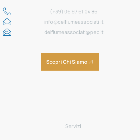
(+39) 06 97 61 04 86
info@delfiumeassociati.it
delfiumeassociati@pec.it
Scopri Chi Siamo
Home
Chi siamo
Servizi
Avviamento di un’attività