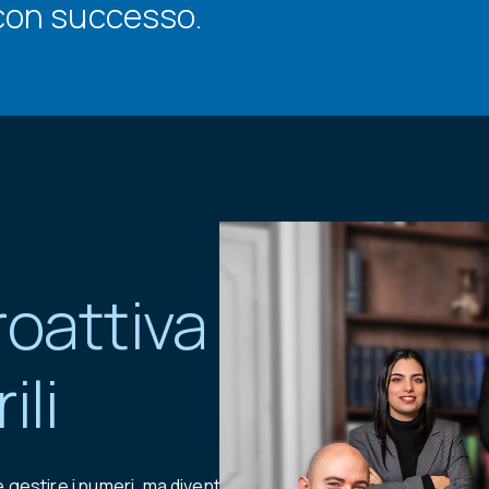
 con successo.
roattiva
ili
e gestire i numeri, ma diventa