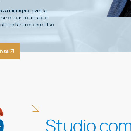
enza impegno
: avrai la
urre il carico fiscale e
stire e far crescere il tuo
enza
Studio com