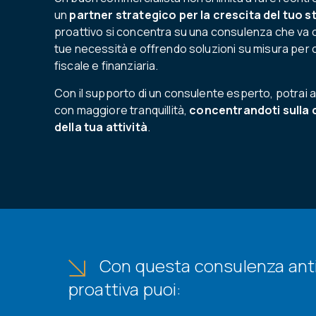
un
partner strategico per la crescita del tuo s
proattivo si concentra su una consulenza che va ol
tue necessità e offrendo soluzioni su misura per 
fiscale e finanziaria.
Con il supporto di un consulente esperto, potrai a
con maggiore tranquillità,
concentrandoti sulla cr
della tua attività
.
Con questa consulenza anti
proattiva puoi: