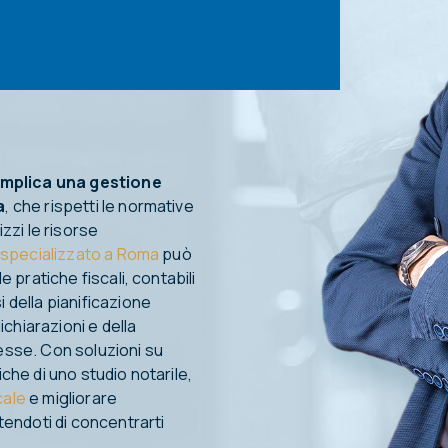
implica una gestione
a
, che rispetti le normative
zzi le risorse
 specializzato a Roma
può
e pratiche fiscali, contabili
 della pianificazione
ichiarazioni e della
esse. Con soluzioni su
che di uno studio notarile,
cale
e migliorare
tendoti di concentrarti
.