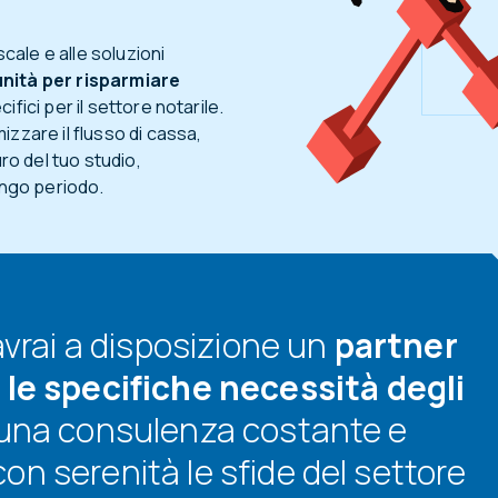
scale e alle soluzioni
unità per risparmiare
ifici per il settore notarile.
izzare il flusso di cassa,
uro del tuo studio,
lungo periodo.
avrai a disposizione un
partner
e specifiche necessità degli
 una consulenza costante e
on serenità le sfide del settore