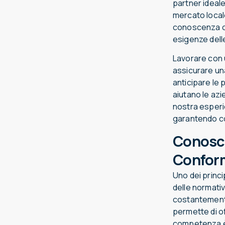
partner ideale
mercato local
conoscenza ci
esigenze delle
Lavorare con 
assicurare una
anticipare le
aiutano le az
nostra esperi
garantendo co
Conosce
Conform
Uno dei princi
delle normativ
costantemente 
permette di of
competenza è 