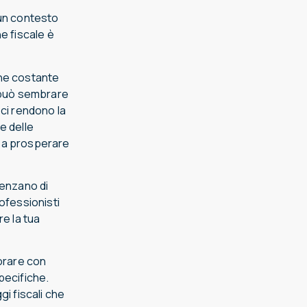
 un contesto
e fiscale è
one costante
a può sembrare
 ci rendono la
ze delle
e a prosperare
Genzano di
ofessionisti
re la tua
orare con
pecifiche.
i fiscali che