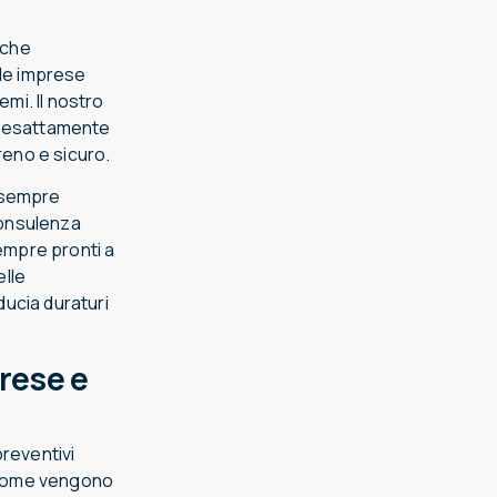
 che
lle imprese
emi. Il nostro
, esattamente
reno e sicuro.
i sempre
 consulenza
sempre pronti a
elle
ducia duraturi
prese e
preventivi
e come vengono