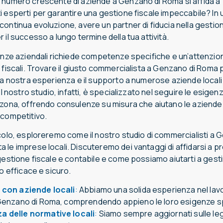
 numero crescente di aziende a Genzano di Roma si affida a
i esperti per garantire una gestione fiscale impeccabile? In
ontinua evoluzione, avere un partner di fiducia nella gestion
 il successo a lungo termine della tua attività.
nanze aziendali richiede competenze specifiche e un’attenzi
e fiscali. Trovare il giusto commercialista a Genzano di Rom
la nostra esperienza e il supporto a numerose aziende locali
Il nostro studio, infatti, è specializzato nel seguire le esigen
 zona, offrendo consulenze su misura che aiutano le aziend
 competitivo.
colo, esploreremo come il nostro studio di commercialisti a 
le imprese locali. Discuteremo dei vantaggi di affidarsi a pr
gestione fiscale e contabile e come possiamo aiutarti a gesti
do efficace e sicuro.
 con aziende locali
:
Abbiamo una solida esperienza nel lav
Genzano di Roma, comprendendo appieno le loro esigenze s
 delle normative locali
:
Siamo sempre aggiornati sulle legg