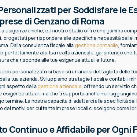
 Personalizzati per Soddisfare le E
mprese di Genzano di Roma
ha esigenze uniche, e il nostro studio offre una gamma comple
, progettati per rispondere alle specifiche necessità delle 
ma. Dalla consulenza fiscale alla
gestione contabile
, fornia
no perfettamente alla tua realtà aziendale, garantendo che tu
sura che risponde alle tue esigenze attuali e future.
occio personalizzato si basa su un’analisi dettagliata delle t
 della tua azienda. Sviluppiamo strategie fiscali e contabili mi
gni aspetto della
gestione aziendale
, offrendo un servizio c
e esigenze attuali, ma che ti supporta anche nel raggiungime
ngo termine. La nostra capacità di adattarci alle specificità del
dei motivi per cui tante imprese locali ci scelgono come lor
o Continuo e Affidabile per Ogni 