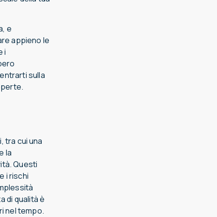
a, e
are appieno le
 i
bero
entrarti sulla
sperte.
 tra cui una
e la
ità. Questi
 i rischi
omplessità
 di qualità è
ri nel tempo.