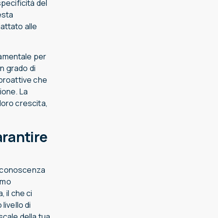
pecificità del
esta
attato alle
damentale per
in grado di
proattive che
ione. La
loro crescita,
arantire
da conoscenza
iamo
 il che ci
ivello di
cale della tua