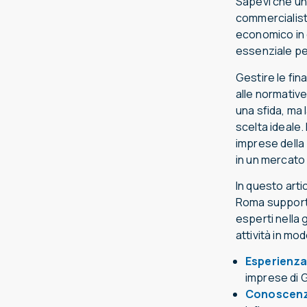
Sapevi che un
commercialist
economico in c
essenziale per
Gestire le fi
alle normativ
una sfida, ma 
scelta ideale. 
imprese della
in un mercato
In questo arti
Roma supporta 
esperti nella 
attività in mo
Esperienza
imprese di 
Conoscenza