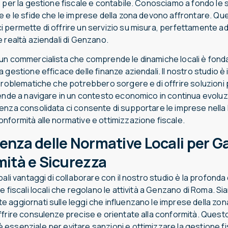
 per la gestione fiscale e contabile. Conosciamo a fondo le s
e e le sfide che le imprese della zona devono affrontare. Qu
 permette di offrire un servizio su misura, perfettamente ad
 realtà aziendali di Genzano.
un commercialista che comprende le dinamiche locali è fon
 gestione efficace delle finanze aziendali. Il nostro studio è 
 problematiche che potrebbero sorgere e di offrire soluzioni 
iende a navigare in un contesto economico in continua evoluz
enza consolidata ci consente di supportare le imprese nella 
nformità alle normative e ottimizzazione fiscale.
nza delle Normative Locali per G
ità e Sicurezza
pali vantaggi di collaborare con il nostro studio è la profon
e fiscali locali che regolano le attività a Genzano di Roma. S
aggiornati sulle leggi che influenzano le imprese della zona,
frire consulenze precise e orientate alla conformità. Questo l
essenziale per evitare sanzioni e ottimizzare la gestione fis