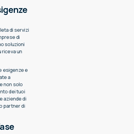
sigenze
ta di servizi
imprese di
mo soluzioni
 riceva un
ue esigenze e
rate a
he non solo
nto dei tuoi
le aziende di
o partner di
Fase