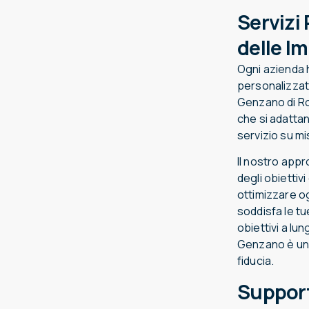
Servizi
delle I
Ogni azienda 
personalizzati
Genzano di Ro
che si adatta
servizio su mi
Il nostro appr
degli obiettivi
ottimizzare o
soddisfa le tu
obiettivi a lu
Genzano è uno 
fiducia.
Support