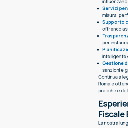
influenzano
Servizi per
misura, per
Supporto c
offrendo as
Trasparenza
per instaurar
Pianificazi
intelligente 
Gestione d
sanzioni e g
Continua a le
Roma e ottener
pratiche e de
Esperie
Fiscale 
La nostra lun