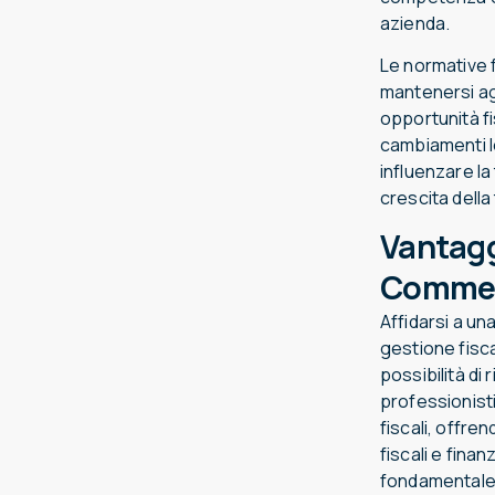
azienda.
Le normative f
mantenersi ag
opportunità fi
cambiamenti l
influenzare la
crescita della
Vantagg
Commer
Affidarsi a u
gestione fisca
possibilità di
professionisti
fiscali, offr
fiscali e fina
fondamentale p