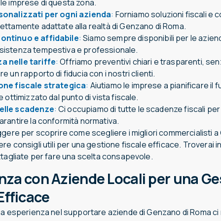
 le imprese di questa zona.
sonalizzati per ogni azienda
:
Forniamo soluzioni fiscali e c
fettamente adattate alla realtà di Genzano di Roma.
ontinuo e affidabile
:
Siamo sempre disponibili per le aziend
sistenza tempestiva e professionale.
 nelle tariffe
:
Offriamo preventivi chiari e trasparenti, se
e un rapporto di fiducia con i nostri clienti.
one fiscale strategica
:
Aiutiamo le imprese a pianificare il 
e ottimizzato dal punto di vista fiscale.
elle scadenze
:
Ci occupiamo di tutte le scadenze fiscali per
arantire la conformità normativa.
ggere per scoprire come scegliere i migliori commercialisti 
e consigli utili per una gestione fiscale efficace. Troverai 
ttagliate per fare una scelta consapevole.
nza con Aziende Locali per una Ge
Efficace
ga esperienza nel supportare aziende di Genzano di Roma ci