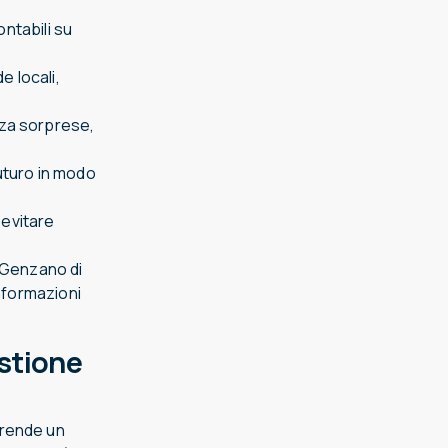
ontabili su
e locali,
nza sorprese,
futuro in modo
 evitare
a Genzano di
informazioni
stione
 rende un