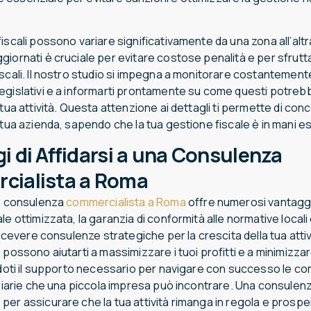
iscali possono variare significativamente da una zona all’altr
giornati è cruciale per evitare costose penalità e per sfrutt
scali. Il nostro studio si impegna a monitorare costantemente
egislativi e a informarti prontamente su come questi potreb
 tua attività. Questa attenzione ai dettagli ti permette di conc
 tua azienda, sapendo che la tua gestione fiscale è in mani e
i di Affidarsi a una Consulenza
cialista a Roma
na consulenza
commercialista a Roma
offre numerosi vantaggi,
le ottimizzata, la garanzia di conformità alle normative locali 
 ricevere consulenze strategiche per la crescita della tua attiv
 possono aiutarti a massimizzare i tuoi profitti e a minimizzare
endoti il supporto necessario per navigare con successo le c
nziarie che una piccola impresa può incontrare. Una consulenza
er assicurare che la tua attività rimanga in regola e prospe