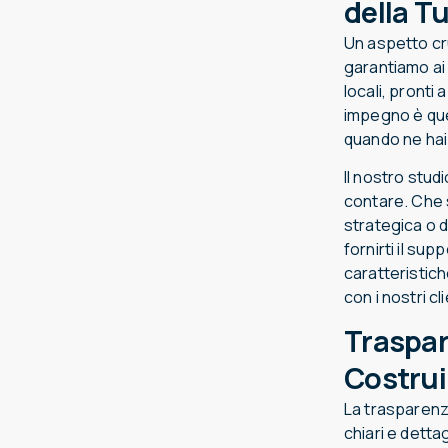
della Tu
Un aspetto cru
garantiamo ai 
locali, pronti
impegno è que
quando ne hai 
Il nostro stud
contare. Che s
strategica o d
fornirti il su
caratteristich
con i nostri cli
Traspar
Costrui
La trasparenza
chiari e dett