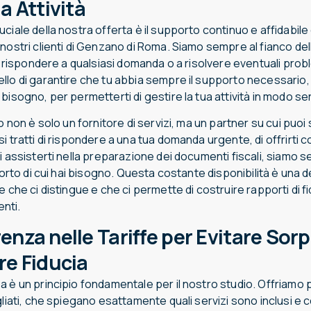
a Attività
ciale della nostra offerta è il supporto continuo e affidabile
nostri clienti di Genzano di Roma. Siamo sempre al fianco de
 a rispondere a qualsiasi domanda o a risolvere eventuali probl
llo di garantire che tu abbia sempre il supporto necessario
bisogno, per permetterti di gestire la tua attività in modo se
io non è solo un fornitore di servizi, ma un partner su cui puo
i tratti di rispondere a una tua domanda urgente, di offrirti
i assisterti nella preparazione dei documenti fiscali, siamo 
pporto di cui hai bisogno. Questa costante disponibilità è una d
e che ci distingue e che ci permette di costruire rapporti di fi
enti.
enza nelle Tariffe per Evitare Sor
re Fiducia
 è un principio fondamentale per il nostro studio. Offriamo 
agliati, che spiegano esattamente quali servizi sono inclusi 