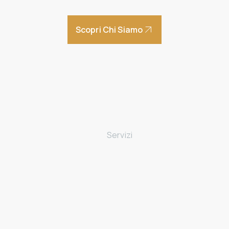
Scopri Chi Siamo
Home
Chi siamo
Servizi
Avviamento di un’attività
Gestione imprese
Riduzione del carico fiscale
Finanza agevolata