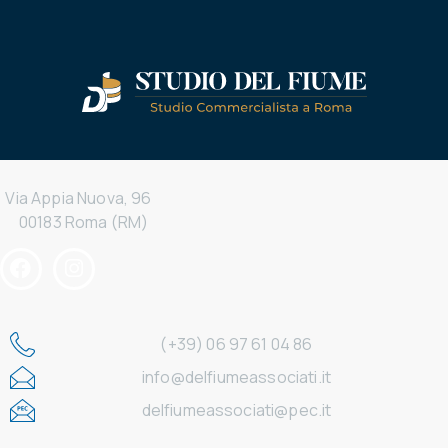
Via Appia Nuova, 96
00183 Roma (RM)
(+39) 06 97 61 04 86
info@delfiumeassociati.it
delfiumeassociati@pec.it