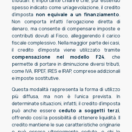
tributari. È importante chiarire che, pur essendo
spesso indicato come un’agevolazione, il credito
d’imposta
non equivale a un finanziamento
.
Non comporta infatti l’erogazione diretta di
denaro, ma consente di compensare imposte e
contributi dovuti al Fisco, alleggerendo il carico
fiscale complessivo. Nella maggior parte dei casi,
il credito d’imposta viene utilizzato tramite
compensazione nel modello F24
, che
permette di portare in diminuzione diversi tributi,
come IVA, IRPEF, IRES e IRAP, comprese addizionali
e imposte sostitutive.
Questa modalità rappresenta la forma di utilizzo
più diffusa, ma non è l’unica prevista. In
determinate situazioni, infatti, il credito d’imposta
può anche essere
ceduto a soggetti terzi
,
offrendo così la possibilità di ottenere liquidità. Il
credito mantiene le sue caratteristiche originarie
e può essere ulteriormente ceduto, e chi lo