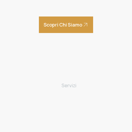
Scopri Chi Siamo
Home
Chi siamo
Servizi
Avviamento di un’attività
Gestione imprese
Riduzione del carico fiscale
Finanza agevolata