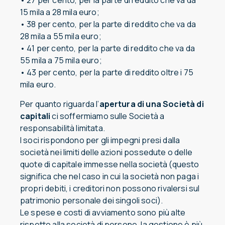
• 27 per cento, per la parte di reddito che va da
15 mila a 28 mila euro;
• 38 per cento, per la parte di reddito che va da
28 mila a 55 mila euro;
• 41 per cento, per la parte di reddito che va da
55 mila a 75 mila euro;
• 43 per cento, per la parte di reddito oltre i 75
mila euro.
Per quanto riguarda l’
apertura di una Società di
capitali
ci soffermiamo sulle Società a
responsabilità limitata.
I soci rispondono per gli impegni presi dalla
società nei limiti delle azioni possedute o delle
quote di capitale immesse nella società (questo
significa che nel caso in cui la società non paga i
propri debiti, i creditori non possono rivalersi sul
patrimonio personale dei singoli soci).
Le spese e costi di avviamento sono più alte
rispetto alla società di persone, la gestione è più