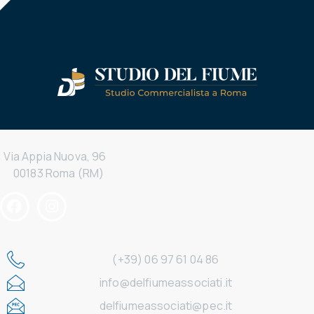
Via Appia Nuova, 96
00183 Roma (RM)
(+39) 06 97 61 04 86
info@delfiumeassociati.it
delfiumeassociati@pec.it